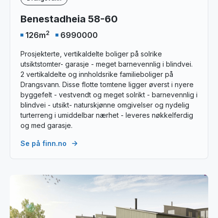
Benestadheia 58-60
2
126
m
6990000
Prosjekterte, vertikaldelte boliger på solrike
utsiktstomter- garasje - meget barnevennlig i blindvei.
2 vertikaldelte og innholdsrike familieboliger på
Drangsvann. Disse flotte tomtene ligger øverst i nyere
byggefelt - vestvendt og meget solrikt - barnevennlig i
blindvei - utsikt- naturskjønne omgivelser og nydelig
turterreng i umiddelbar nærhet - leveres nøkkelferdig
og med garasje.
Se på finn.no