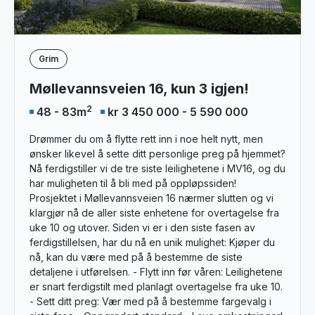
Grim
Møllevannsveien 16, kun 3 igjen!
2
48 - 83
m
kr 3 450 000 - 5 590 000
Drømmer du om å flytte rett inn i noe helt nytt, men
ønsker likevel å sette ditt personlige preg på hjemmet?
Nå ferdigstiller vi de tre siste leilighetene i MV16, og du
har muligheten til å bli med på oppløpssiden!
Prosjektet i Møllevannsveien 16 nærmer slutten og vi
klargjør nå de aller siste enhetene for overtagelse fra
uke 10 og utover. Siden vi er i den siste fasen av
ferdigstillelsen, har du nå en unik mulighet: Kjøper du
nå, kan du være med på å bestemme de siste
detaljene i utførelsen. - Flytt inn før våren: Leilighetene
er snart ferdigstilt med planlagt overtagelse fra uke 10.
- Sett ditt preg: Vær med på å bestemme fargevalg i