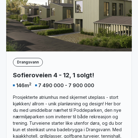
Drangsvann
Sofieroveien 4 - 12, 1 solgt!
2
146
m
7 490 000 - 7 900 000
Prosjekterte atriumhus med skjermet uteplass - stort
kjøkken/ allrom - unik planløsning og design! Her bor
du med umiddelbar nærhet til Poddeparken, den nye
nærmiljøparken som inviterer til både rekreasjon og
trening. Turveiene starter like utenfor døra, og du bor
kun et steinkast unna badebrygga i Drangsvann. Med
kajakkhotell, grillplasser, golfbane,turveier, tennishall,