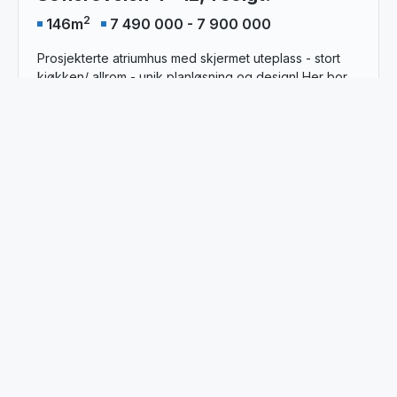
2
146
m
7 490 000 - 7 900 000
Prosjekterte atriumhus med skjermet uteplass - stort
kjøkken/ allrom - unik planløsning og design! Her bor
du med umiddelbar nærhet til Poddeparken, den nye
nærmiljøparken som inviterer til både rekreasjon og
trening. Turveiene starter like utenfor døra, og du bor
kun et steinkast unna badebrygga i Drangsvann. Med
kajakkhotell, grillplasser, golfbane,turveier, tennishall,
fiskeplasser, RIL -idrettsanlegg, butikker og
bydelssenter like i nærheten, ligger alt til rette for
gode opplevelser. I sommerhalvåret er det fint å ta
badeturen til Sukkevann eller den nye bryggen ved
Drangsvann. Her har man direkte tilgang til Sørlandets
mange idylliske plasser - nærmest fra egen bolig og ut
i skjærgården.
Se på finn.no